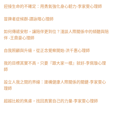
迎接生命的不確定：用勇氣強化身心韌力-李家雯心理師
冒牌者症候群-譚詠暄心理師
如何傳遞安慰，讓陪伴更到位？淺談人際關係中的傾聽與陪
伴 -王鼎豪心理師
自我照顧與升級，從正念覺察開始-洪千惠心理師
我的目標其實不高，只要『跟大家一樣』就好-李佩璇心理
師
設立人我之間的界線：建構健康人際關係的關鍵-李家雯心
理師
超越比較的焦慮，找回真實自己的力量-李家雯心理師